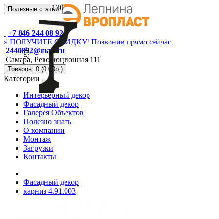
130
Полезные статьи
+7 846 244 08 92
» ПОЛУЧИТЕ СКИДКУ! Позвонив прямо сейчас.
2440892@mail.ru
250
Самара, Революционная 111
Товаров: 0 (0.00р.)
Категории
Интерьерный декор
Фасадный декор
Галерея Объектов
Полезно знать
О компании
Монтаж
Загрузки
Контакты
Фасадный декор
карниз 4.91.003