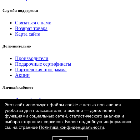
Служба поддержки
Связаться с нами
Возврат товара
Карта сайта
Дополнительно
Производители
Подарочные сертификаты
Партнёрская программа
Акции
Личный кабинет
Личный кабинет
Этот сайт использует файлы cookie с целью повышения
История заказа
удобства для пользователя, а именно — дополнения
Закладки
функциями социальных сетей, статистического анализа и
Рассылка
выбора сторонних сервисов. Более подробную информацию
см. на странице
Политика конфиденциальности
.
Лепнина Европласт © 2026