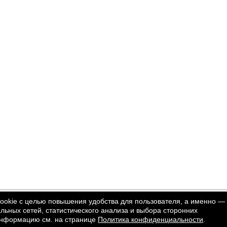
cookie с целью повышения удобства для пользователя, а именно —
ьных сетей, статистического анализа и выбора сторонних
информацию см. на странице
Политика конфиденциальности
.