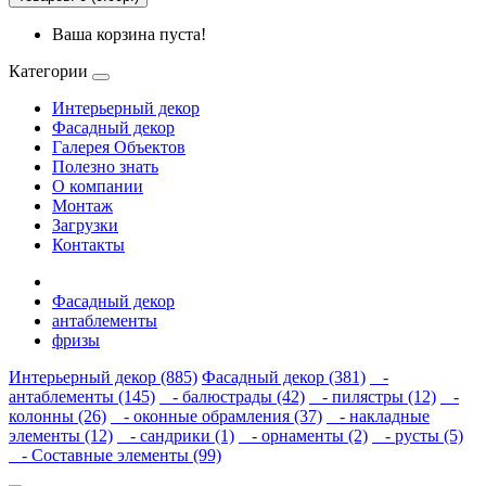
Ваша корзина пуста!
Категории
Интерьерный декор
Фасадный декор
Галерея Объектов
Полезно знать
О компании
Монтаж
Загрузки
Контакты
Фасадный декор
антаблементы
фризы
Интерьерный декор (885)
Фасадный декор (381)
-
антаблементы (145)
- балюстрады (42)
- пилястры (12)
-
колонны (26)
- оконные обрамления (37)
- накладные
элементы (12)
- сандрики (1)
- орнаменты (2)
- русты (5)
- Составные элементы (99)